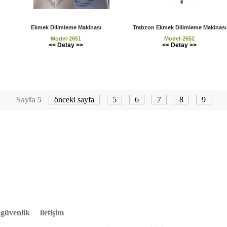
Ekmek Dilimleme Makinası
Trabzon Ekmek Dilimleme Makinası
Model-2651
Model-2652
<< Detay >>
<< Detay >>
Sayfa 5
önceki sayfa
5
6
7
8
9
e güvenlik
iletişim