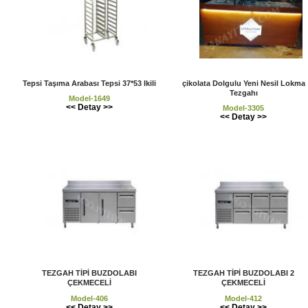
Tepsi Taşıma Arabası Tepsi 37*53 Ikili
çikolata Dolgulu Yeni Nesil Lokma
Tezgahı
Model-1649
<< Detay >>
Model-3305
<< Detay >>
TEZGAH TİPİ BUZDOLABI
TEZGAH TİPİ BUZDOLABI 2
ÇEKMECELİ
ÇEKMECELİ
Model-406
Model-412
<< Detay >>
<< Detay >>