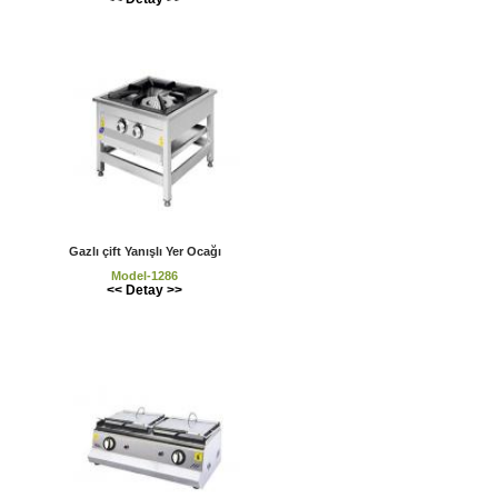
Gazlı çift Yanışlı Yer Ocağı
Model-1286
<< Detay >>