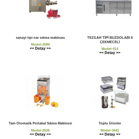
sanayi tipi nar sıkma makinası
TEZGAH TİPİ BUZDOLABI 6
ÇEKMECELİ
Model-2589
<< Detay >>
Model-414
<< Detay >>
Tam Otomatik Portakal Sıkma Makinesi
Toplu Ürünler
Model-2026
Model-3441
<< Detay >>
<< Detay >>