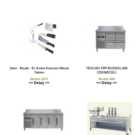
Satır - Bıçak - Et Asma Kancası-Masat
TEZGAH TİPİ BUZDOLABI
Takımı
ÇEKMECELİ
Model-1671
Model-408
<< Detay >>
<< Detay >>