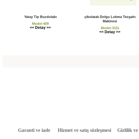
Yatay Tip Buzdolabı
çikolatalı Dolgu Lokma Tezgahı
Makinesi
Model-409
<< Detay >>
Model-3311
<< Detay >>
Garanti ve iade
Hizmet ve satış sözleşmesi
Gizlilik v