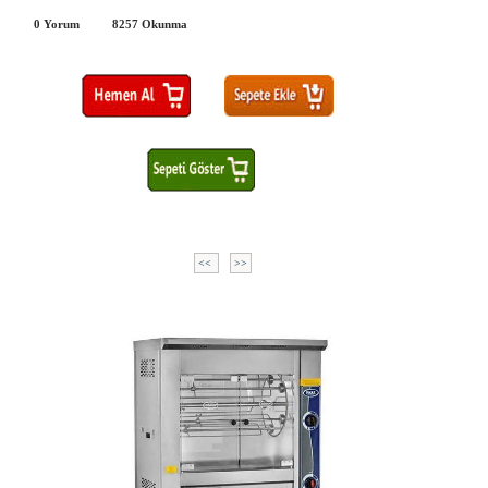
0 Yorum
8257
Okunma
<<
>>