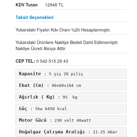
KDV Tutarı
12948 TL
Taksit Seçenekleri
Yukarıdaki Fiyatın Kdv Oranı %20 Hesaplanmıştır.
Yukarıdaki Ürünlere Nakliye Bedeli Dahil Edilmemiştir.
Nakliye Ücreti Alıcıya Aittir
CEP TEL:
0 542 515 29 43
Kapasite
: 5 şiş 20 piliç
Ebat (cm)
: 90x60x104 cm
Ağırlık ( Kg)
: 95  kg
Güç
: 5kw 6450 kcal
Motor Gücü
: 230 volt 40watt
Doğalgaz Çalışma Aralığı
: 21-25 mbar