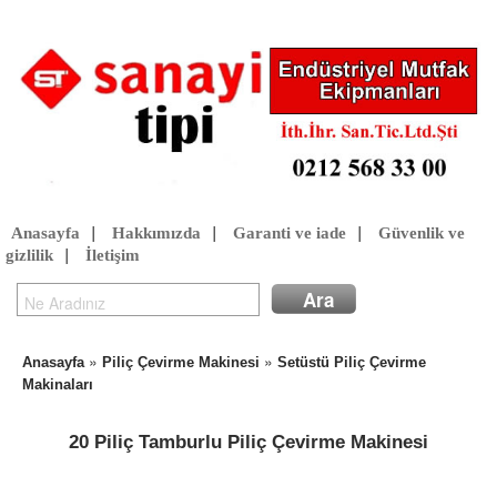
Anasayfa
|
Hakkımızda
|
Garanti ve iade
|
Güvenlik ve
gizlilik
|
İletişim
»
»
Anasayfa
Piliç Çevirme Makinesi
Setüstü Piliç Çevirme
Makinaları
20 Piliç Tamburlu Piliç Çevirme Makinesi