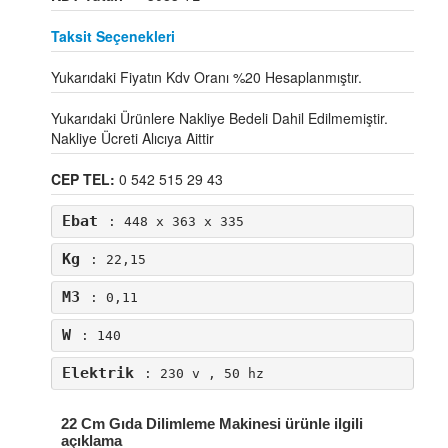
Taksit Seçenekleri
Yukarıdaki Fiyatın Kdv Oranı %20 Hesaplanmıştır.
Yukarıdaki Ürünlere Nakliye Bedeli Dahil Edilmemiştir.
Nakliye Ücreti Alıcıya Aittir
CEP TEL:
0 542 515 29 43
Ebat
: 448 x 363 x 335
Kg
: 22,15
M3
: 0,11
W
: 140
Elektrik
: 230 v , 50 hz
22 Cm Gıda Dilimleme Makinesi ürünle ilgili
açıklama