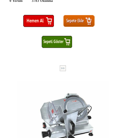
0 Yorum
3783
Okunma
>>