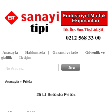
Anasayfa
|
Hakkımızda
|
Garanti ve iade
|
Güvenlik ve
gizlilik
|
İletişim
»
Anasayfa
Fritöz
25 Lt Setüstü Fritöz