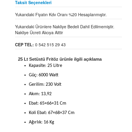
Taksit Seçenekleri
Yukarıdaki Fiyatın Kdv Oranı %20 Hesaplanmıştır.
Yukarıdaki Ürünlere Nakliye Bedeli Dahil Edilmemiştir.
Nakliye Ücreti Alıcıya Aittir
CEP TEL:
0 542 515 29 43
25 Lt Setüstü Fritöz ürünle ilgili açıklama
Kapasite: 25 Litre
Güç: 6000 Watt
Gerilim: 230 Volt
Akım: 13,92
Ebat: 65×66×31 Cm
Koli Ebat: 67×68×37 Cm
Ağırlık: 16 Kg