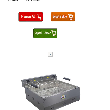
0 Yorum
438
Okunma
<<