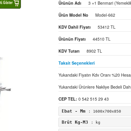
Ürünün Adı
3 +1 Benmari (Yemekli
Ürün Model No
Model-662
KDV Dahil Fiyatı
53412 TL
Ürünün Fiyatı
44510 TL
KDV Tutarı
8902 TL
Taksit Seçenekleri
Yukarıdaki Fiyatın Kdv Oranı %20 Hesap
Yukarıdaki Ürünlere Nakliye Bedeli Dahil 
CEP TEL:
0 542 515 29 43
Ebat - Mm
: 1600x700x850
Brüt Kg-M3
: kg 