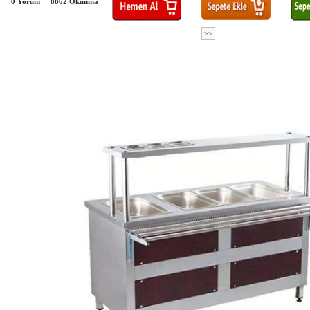
0 Yorum
8862
Okunma
>>