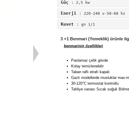
Güç
: 2,5 kw
Enerji
: 220-240 v-50-60 hz
Kuvet
: gn 1/1
3 +1 Benmari (Yemeklik) ürünle ilg
benmarinin özellikleri
Paslamaz çelik gövde
Kolay temizlenebilir
Taban raflı etrafı kapalı
Gazlı modellerde musluklar max-min
30-120°C termostat kontrollu
Tahliye vanası Sıcak soğuk Bölmele