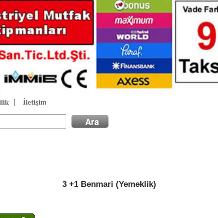
lik
|
İletişim
3 +1 Benmari (Yemeklik)