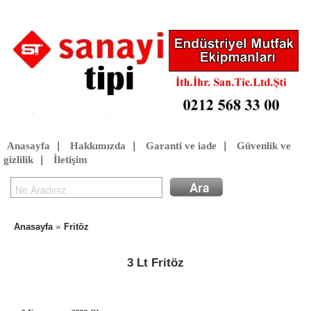
Anasayfa
|
Hakkımızda
|
Garanti ve iade
|
Güvenlik ve
gizlilik
|
İletişim
»
Anasayfa
Fritöz
3 Lt Fritöz