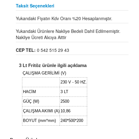
Taksit Seçenekleri
Yukarıdaki Fiyatın Kdv Oranı %20 Hesaplanmıştır.
Yukarıdaki Ürünlere Nakliye Bedeli Dahil Edilmemiştir.
Nakliye Ücreti Alıcıya Aittir
CEP TEL:
0 542 515 29 43
3 Lt Fritöz ürünle ilgili açıklama
ÇALIŞMA GERİLİMİ (V)
230 V - 50 HZ.
HACİM
3 LT
GÜÇ (W)
2500
ÇALIŞMA AKIMI (A)
10,86
BOYUT (mm*mm)
240*500*200