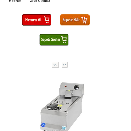
0 Yorum
2999
Okunma
<<
>>