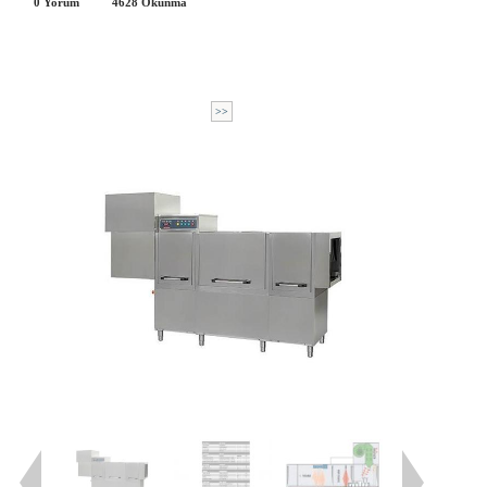
0 Yorum
4628
Okunma
>>