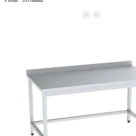
0 Yorum
2213
Okunma
<<
>>