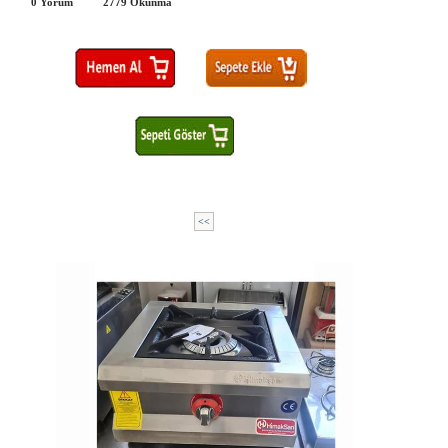
0 Yorum
2779
Okunma
<<