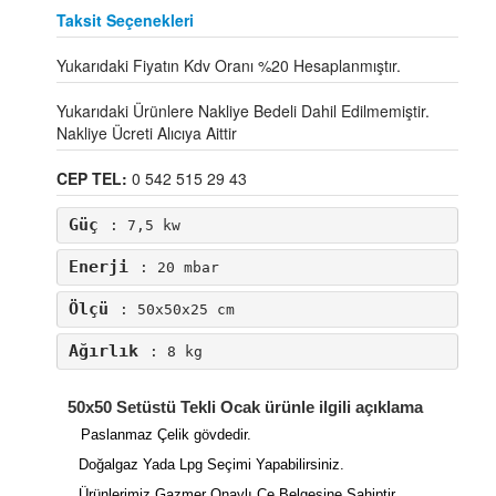
Taksit Seçenekleri
Yukarıdaki Fiyatın Kdv Oranı %20 Hesaplanmıştır.
Yukarıdaki Ürünlere Nakliye Bedeli Dahil Edilmemiştir.
Nakliye Ücreti Alıcıya Aittir
CEP TEL:
0 542 515 29 43
Güç
: 7,5 kw
Enerji
: 20 mbar
Ölçü
: 50x50x25 cm
Ağırlık
: 8 kg
50x50 Setüstü Tekli Ocak ürünle ilgili açıklama
Paslanmaz Çelik gövdedir.
Doğalgaz Yada Lpg Seçimi Yapabilirsiniz.
Ürünlerimiz Gazmer Onaylı Ce Belgesine Sahiptir.