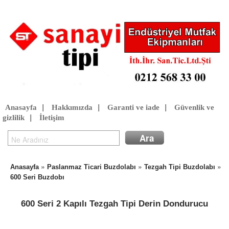
Anasayfa
|
Hakkımızda
|
Garanti ve iade
|
Güvenlik ve
gizlilik
|
İletişim
»
»
»
Anasayfa
Paslanmaz Ticari Buzdolabı
Tezgah Tipi Buzdolabı
600 Seri Buzdobı
600 Seri 2 Kapılı Tezgah Tipi Derin Dondurucu