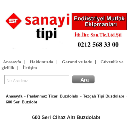
Anasayfa
|
Hakkımızda
|
Garanti ve iade
|
Güvenlik ve
gizlilik
|
İletişim
»
»
»
Anasayfa
Paslanmaz Ticari Buzdolabı
Tezgah Tipi Buzdolabı
600 Seri Buzdobı
600 Seri Cihaz Altı Buzdolabı