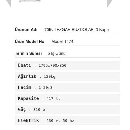
Ürünün Adı
70lik TEZGAH BUZDOLABI 3 Kapılı
Ürün Model No
Model-1474
Termin Süresi
5 Iş Günü
Ebatı
: 1795x700x850
Ağırlık
: 120kg
Hacim
: 1,20m3
Kapasite
: 417 lt
Güç
: 310 w
Elektrik
: 230 v, 50 hz