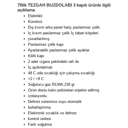
70lik TEZGAH BUZDOLABI 3 kapılı ürünle ilgili
açıklama
Elektrikli
Küvetsiz
Dış kısım arka panel hariç paslanmaz çelik.
İç kısım paslanmaz çelik.İç taban köşeleri
yuvarlatılmış.
Paslanmaz çelik kapı
Ayarlanabilir paslanmaz çelik ayaklar
Kilitli kapı
2 adet ızgara şeklindeki rafı ile
İç aydınlatmalı
48 C oda sıcaklığı için çalışma sıcaklığı
+2 / +8 C
Soğutucu gaz R134A,230 gr
Ozon dostu kalın poliüretan enjekte edilmiş
izolasyonlu.
Defrost süresince suyu otomatik
buharlaştırma
Elektronik sıcaklık ve defrost
kontrol ünitesi
Fanlı soğutma