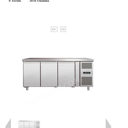
0 Yorum
3058
Okunma
<<
>>