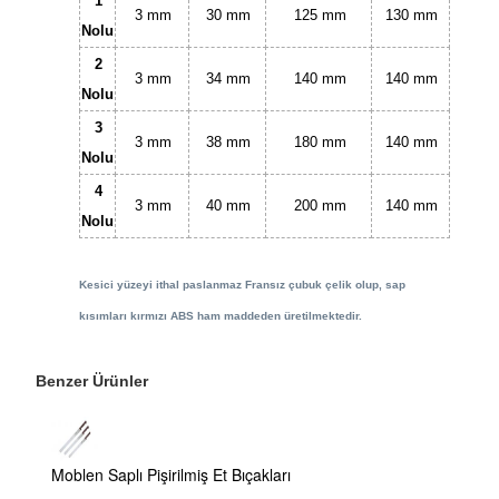
1
3 mm
30 mm
125 mm
130 mm
Nolu
2
3 mm
34 mm
140 mm
140 mm
Nolu
3
3 mm
38 mm
180 mm
140 mm
Nolu
4
3 mm
40 mm
200 mm
140 mm
Nolu
Kesici yüzeyi ithal paslanmaz Fransız çubuk çelik olup, sap
kısımları kırmızı ABS ham maddeden üretilmektedir.
Benzer Ürünler
Moblen Saplı Pişirilmiş Et Bıçakları