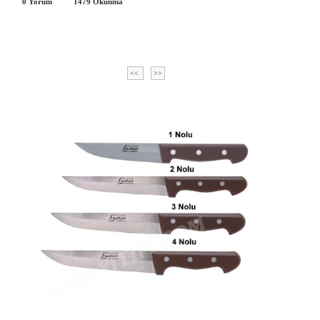
0 Yorum
1479
Okunma
<<
>>