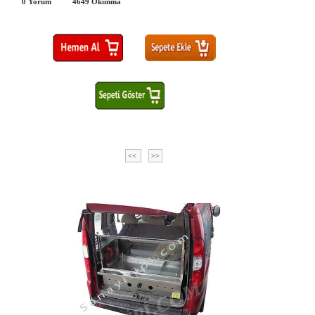
0 Yorum
4649
Okunma
<<
>>