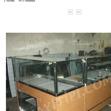
2 Yorum
7071
Okunma
<<
>>