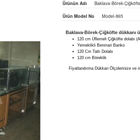
Ürünün Adı
Baklava-Börek-Çiğköft
Ürün Model No
Model-865
Baklava-Börek-Çiğköfte dükkanı ür
120 cm Üflemeli Çiğköfte dolabı (A
Yemeklikli Benmari Banko
120 Cm Tatlı Dolabı
120 cm Böreklik
Fiyatlandırma Dükkan Ölçülerinize ve ist