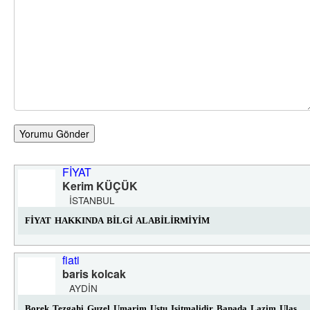
Yorumu Gönder
FİYAT
Kerim KÜÇÜK
İSTANBUL
FİYAT HAKKINDA BİLGİ ALABİLİRMİYİM
fiati
baris kolcak
AYDIN
Borek Tezgahi Guzel Umarim Ustu Isitmalidir Banada Lazim Ulas