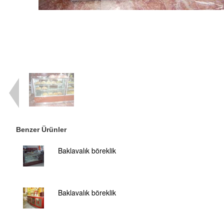
Benzer Ürünler
Baklavalık böreklik
Baklavalık böreklik