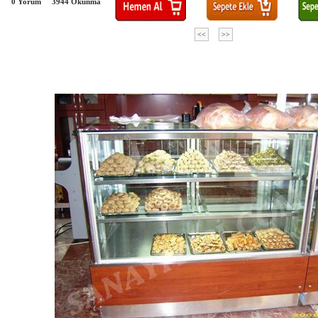
0 Yorum
3944
Okunma
<<
>>