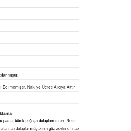
lanmıştır.
Edilmemiştir. Nakliye Ücreti Alıcıya Aittir
çıklama
uru pasta, börek poğaça dolaplarının en: 75 cm. -
kullanılan dolaplar müşterinin göz zevkine hitap