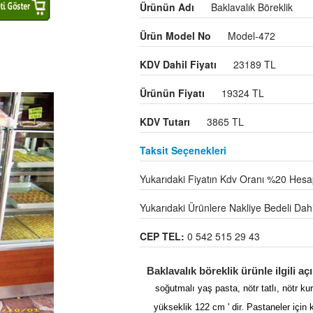
Ürünün Adı
Baklavalık Böreklik
Ürün Model No
Model-472
KDV Dahil Fiyatı
23189 TL
Ürünün Fiyatı
19324 TL
KDV Tutarı
3865 TL
Taksit Seçenekleri
Yukarıdaki Fiyatın Kdv Oranı %20 Hesap
Yukarıdaki Ürünlere Nakliye Bedeli Dahil 
CEP TEL:
0 542 515 29 43
Baklavalık böreklik ürünle ilgili a
soğutmalı yaş pasta, nötr tatlı, nötr k
yükseklik 122 cm ' dir. Pastaneler için 