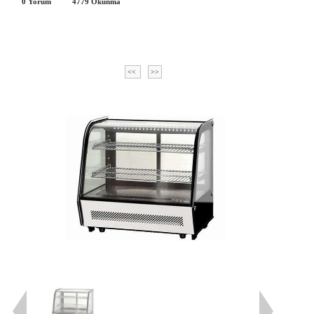
0 Yorum
4779
Okunma
<<
>>