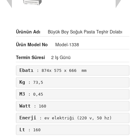
Ürünün Adı
Büyük Boy Soğuk Pasta Teşhir Dolabı
Ürün Model No
Model-1338
Termin Süresi
2 Iş Günü
Ebatı
: 874x 575 x 666  mm
Kg
: 73,5
M3
: 0,45
Watt
: 160
Enerji
: ev elektriği (220 v, 50 hz)
Lt
: 160