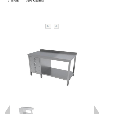
0 Yorum
3296
Okunma
<<
>>