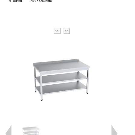
0 Yorum
4097
Okunma
<<
>>