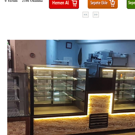
0 Yorum
2546
Okunma
<<
>>