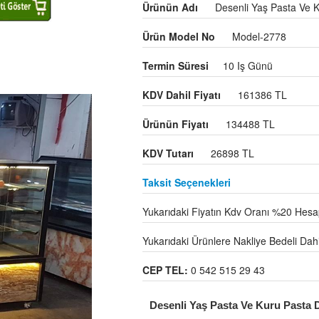
Ürünün Adı
Desenli Yaş Pasta Ve K
Ürün Model No
Model-2778
Termin Süresi
10 Iş Günü
KDV Dahil Fiyatı
161386 TL
Ürünün Fiyatı
134488 TL
KDV Tutarı
26898 TL
Taksit Seçenekleri
Yukarıdaki Fiyatın Kdv Oranı %20 Hesap
Yukarıdaki Ürünlere Nakliye Bedeli Dahil 
CEP TEL:
0 542 515 29 43
Desenli Yaş Pasta Ve Kuru Pasta Do