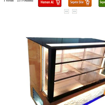
1 Yorum
2273
Okunma
<<
>>