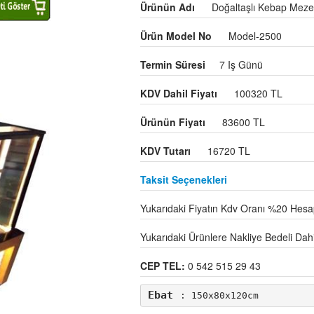
Ürünün Adı
Doğaltaşlı Kebap Meze
Ürün Model No
Model-2500
Termin Süresi
7 Iş Günü
KDV Dahil Fiyatı
100320 TL
Ürünün Fiyatı
83600 TL
KDV Tutarı
16720 TL
Taksit Seçenekleri
Yukarıdaki Fiyatın Kdv Oranı %20 Hesap
Yukarıdaki Ürünlere Nakliye Bedeli Dahil 
CEP TEL:
0 542 515 29 43
Ebat
: 150x80x120cm