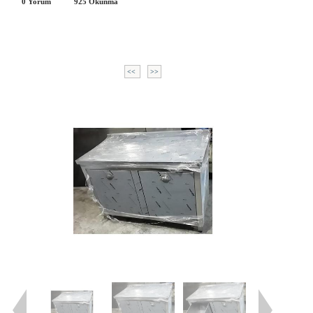
0 Yorum
925
Okunma
<<
>>