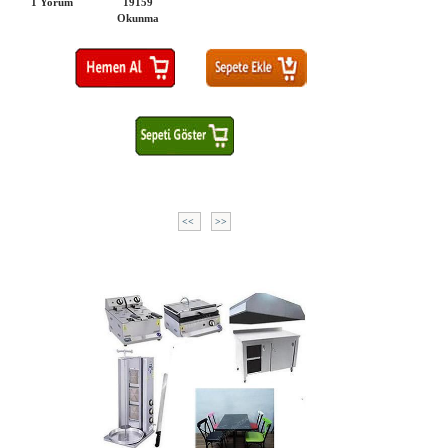
1 Yorum
19159
Okunma
<<
>>