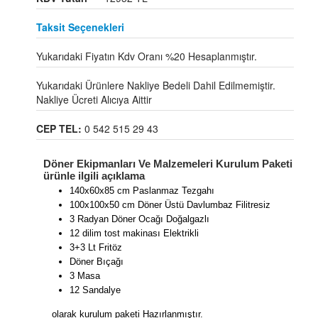
Taksit Seçenekleri
Yukarıdaki Fiyatın Kdv Oranı %20 Hesaplanmıştır.
Yukarıdaki Ürünlere Nakliye Bedeli Dahil Edilmemiştir.
Nakliye Ücreti Alıcıya Aittir
CEP TEL:
0 542 515 29 43
Döner Ekipmanları Ve Malzemeleri Kurulum Paketi
ürünle ilgili açıklama
140x60x85 cm Paslanmaz Tezgahı
100x100x50 cm Döner Üstü Davlumbaz Filitresiz
3 Radyan Döner Ocağı Doğalgazlı
12 dilim tost makinası Elektrikli
3+3 Lt Fritöz
Döner Bıçağı
3 Masa
12 Sandalye
olarak kurulum paketi Hazırlanmıştır.