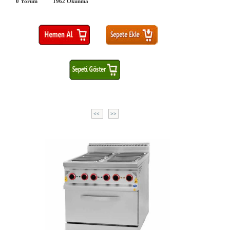
0 Yorum
1962
Okunma
<<
>>