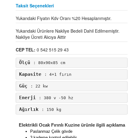
Taksit Seçenekleri
Yukarıdaki Fiyatın Kdv Oranı %20 Hesaplanmıştır.
Yukarıdaki Ürünlere Nakliye Bedeli Dahil Edilmemiştir.
Nakliye Ücreti Alıcıya Aittir
CEP TEL:
0 542 515 29 43
Ölçü
: 80x90x85 cm
Kapasite
: 4+1 fırın
Güç
: 22 kw
Enerji
: 380 v -50 hz
Ağırlık
: 150 kg
Elektrikli Ocak Fırınlı Kuzine ürünle ilgili açıklama
Paslanmaz Çelik gövde
3 kademe kontrol edilebilir.