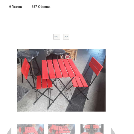
0 Yorum
387
Okunma
<<
>>