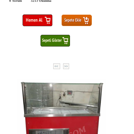
0 Yorum
3213
Okunma
<<
>>