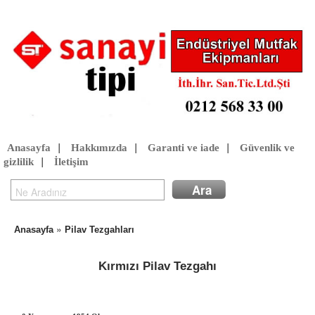
Anasayfa
|
Hakkımızda
|
Garanti ve iade
|
Güvenlik ve
gizlilik
|
İletişim
»
Anasayfa
Pilav Tezgahları
Kırmızı Pilav Tezgahı