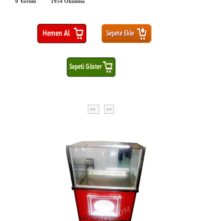
0 Yorum
1954
Okunma
<<
>>