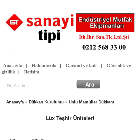
Anasayfa
|
Hakkımızda
|
Garanti ve iade
|
Güvenlik ve
gizlilik
|
İletişim
»
»
Anasayfa
Dükkan Kurulumu
Unlu Mamüller Dükkanı
Lüx Teşhir Üniteleri