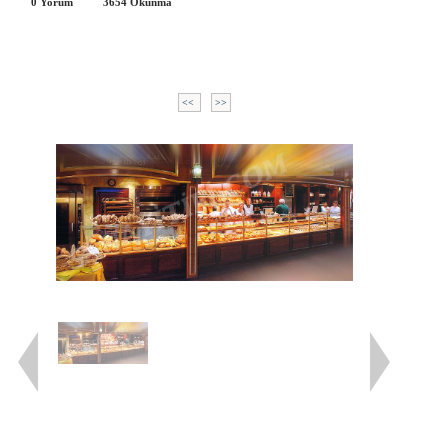
0 Yorum
3654
Okunma
<<
>>