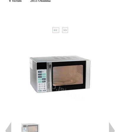
0 Yorum
2853
Okunma
<<
>>