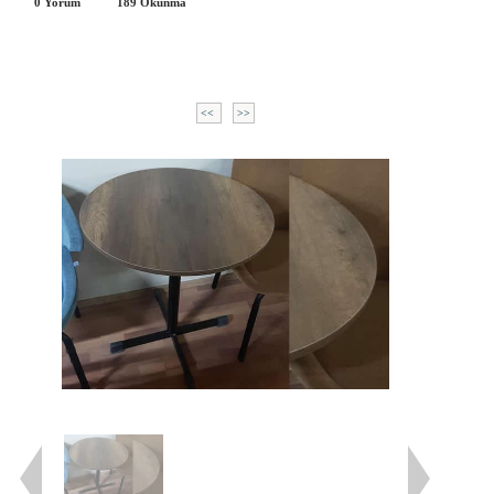
0 Yorum
189
Okunma
<<
>>