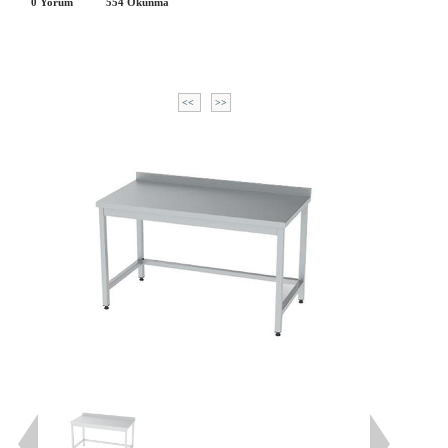
0 Yorum
554
Okunma
<<
>>