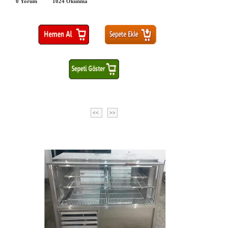
0 Yorum
1024
Okunma
<<
>>