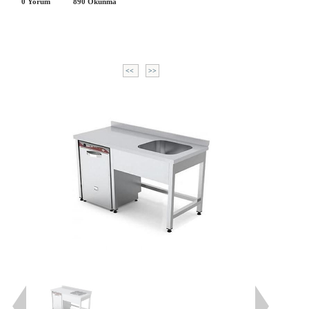
0 Yorum
890
Okunma
<<
>>