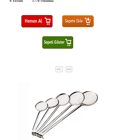
0 Yorum
1770
Okunma
<<
>>