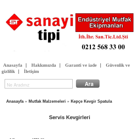
Anasayfa
|
Hakkımızda
|
Garanti ve iade
|
Güvenlik ve
gizlilik
|
İletişim
»
»
Anasayfa
Mutfak Malzemeleri
Kepçe Kevgir Spatula
Servis Kevgirleri