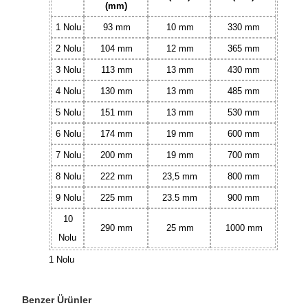
(mm)
1 Nolu
93 mm
10 mm
330 mm
2 Nolu
104 mm
12 mm
365 mm
3 Nolu
113 mm
13 mm
430 mm
4 Nolu
130 mm
13 mm
485 mm
5 Nolu
151 mm
13 mm
530 mm
6 Nolu
174 mm
19 mm
600 mm
7 Nolu
200 mm
19 mm
700 mm
8 Nolu
222 mm
23,5 mm
800 mm
9 Nolu
225 mm
23.5 mm
900 mm
10
290 mm
25 mm
1000 mm
Nolu
1 Nolu
Benzer Ürünler