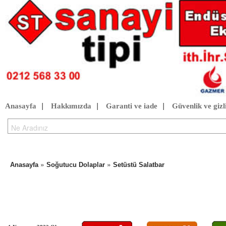
Anasayfa
|
Hakkımızda
|
Garanti ve iade
|
Güvenlik ve gizli
»
»
Anasayfa
Soğutucu Dolaplar
Setüstü Salatbar