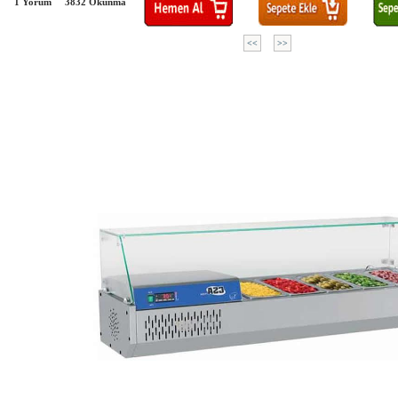
1 Yorum
3832
Okunma
<<
>>