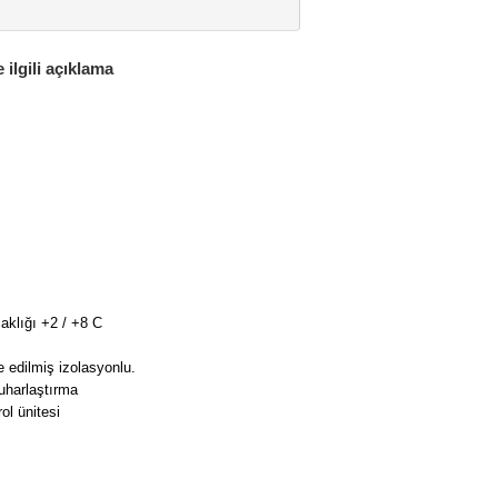
lgili açıklama
caklığı +2 / +8 C
e edilmiş izolasyonlu.
uharlaştırma
ol ünitesi