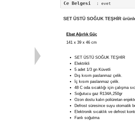
Ce Belgesi 
: evet
SET ÜSTÜ SOĞUK TEŞHİR ürünle i
Ebat Ağırlık Güç
141 x 39 x 46 cm
SET ÜSTÜ SOĞUK TEŞHİR
Elektrikli
5 adet 1/3 gn Küvetli
Dış kısım paslanmaz çelik.
İç kısım paslanmaz çelik.
48 C oda sıcaklığı için çalışma sı
Soğutucu gaz R134A,250gr
Ozon dostu kalın poliüretan enjekt
Defrost süresince suyu otomatik b
Elektronik sıcaklık ve defrost kontr
Fanlı soğutma