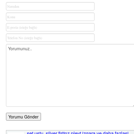
Yorumu Gönder
set ustu ,silver firitoz pleyt izgara ve daha fazlasi