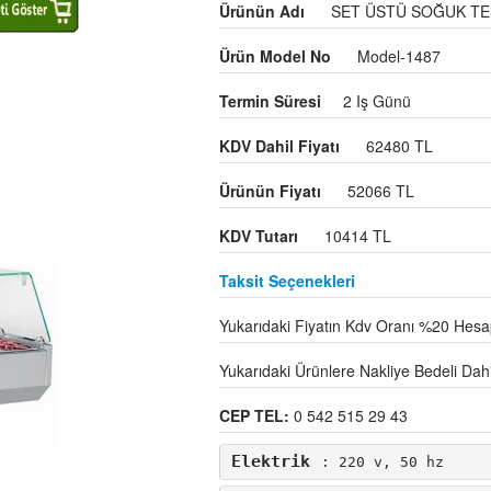
Ürünün Adı
SET ÜSTÜ SOĞUK TE
Ürün Model No
Model-1487
Termin Süresi
2 Iş Günü
KDV Dahil Fiyatı
62480 TL
Ürünün Fiyatı
52066 TL
KDV Tutarı
10414 TL
Taksit Seçenekleri
Yukarıdaki Fiyatın Kdv Oranı %20 Hesap
Yukarıdaki Ürünlere Nakliye Bedeli Dahil 
CEP TEL:
0 542 515 29 43
Elektrik
: 220 v, 50 hz