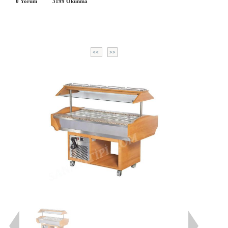
0 Yorum
3199
Okunma
<<
>>