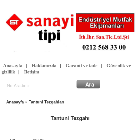
Anasayfa
|
Hakkımızda
|
Garanti ve iade
|
Güvenlik ve
gizlilik
|
İletişim
»
Anasayfa
Tantuni Tezgahları
Tantuni Tezgahı