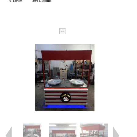
0 Yorum
804
Okunma
<<