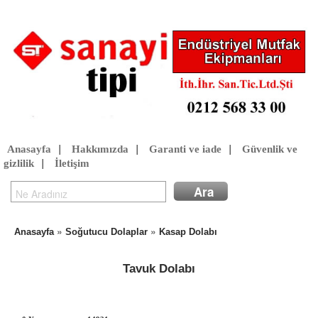
Anasayfa
|
Hakkımızda
|
Garanti ve iade
|
Güvenlik ve
gizlilik
|
İletişim
»
»
Anasayfa
Soğutucu Dolaplar
Kasap Dolabı
Tavuk Dolabı