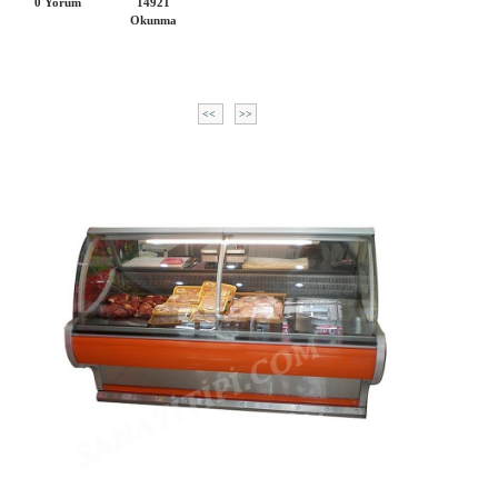
0 Yorum
14921
Okunma
<<
>>