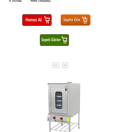
0 Yorum
9086
Okunma
<<
>>