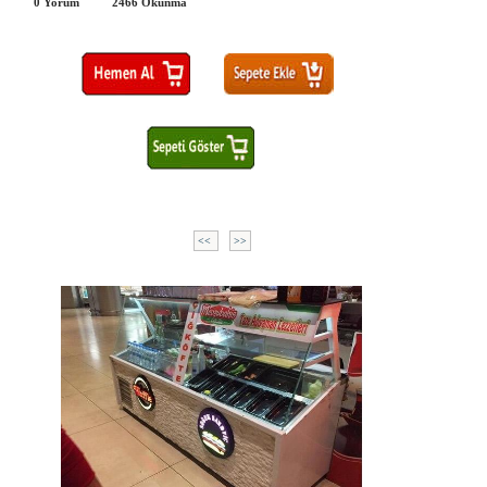
0 Yorum
2466
Okunma
<<
>>