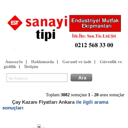
Anasayfa
Hakkımızda
Garanti ve iade
Güvenlik ve
|
|
|
gizlilik
İletişim
|
Toplam
3082
sonuçtan
1
-
20
arası sonuçlar
Çay Kazanı Fiyatları Ankara
ile ilgili arama
sonuçları