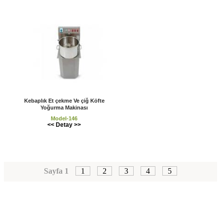
Kebaplık Et çekme Ve çiğ Köfte
Yoğurma Makinası
Model-146
<< Detay >>
Sayfa 1
1
2
3
4
5