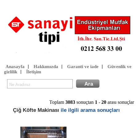
Anasayfa
Hakkımızda
Garanti ve iade
Güvenlik ve
|
|
|
gizlilik
İletişim
|
Toplam
3083
sonuçtan
1
-
20
arası sonuçlar
Çiğ Köfte Makinası
ile ilgili arama sonuçları