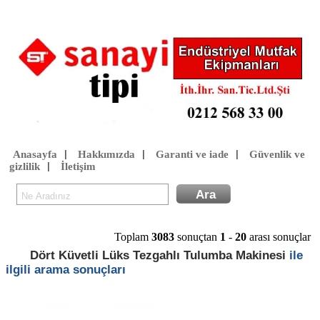
Anasayfa
Hakkımızda
Garanti ve iade
Güvenlik ve
|
|
|
gizlilik
İletişim
|
Toplam
3083
sonuçtan
1
-
20
arası sonuçlar
Dört Küvetli Lüks Tezgahlı Tulumba Makinesi
ile
ilgili arama sonuçları