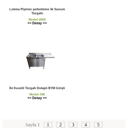
Lokma Pişirme şerbetleme Ve Sunum
Tezgahı
Model-2656
<< Detay >>
İki Kuvetli Tezgah Dolaplı BYM Girişli
Model-346
<< Detay >>
Sayfa 1
1
2
3
4
5