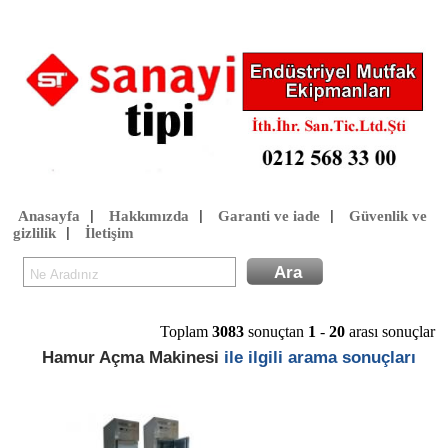
Anasayfa
Hakkımızda
Garanti ve iade
Güvenlik ve
|
|
|
gizlilik
İletişim
|
Toplam
3083
sonuçtan
1
-
20
arası sonuçlar
Hamur Açma Makinesi
ile ilgili arama sonuçları