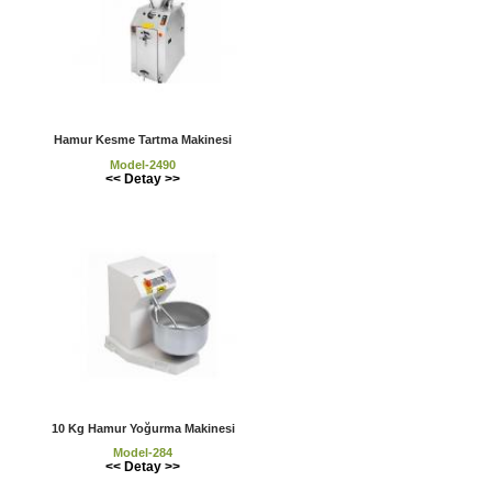
Hamur Kesme Tartma Makinesi
Model-2490
<< Detay >>
10 Kg Hamur Yoğurma Makinesi
Model-284
<< Detay >>