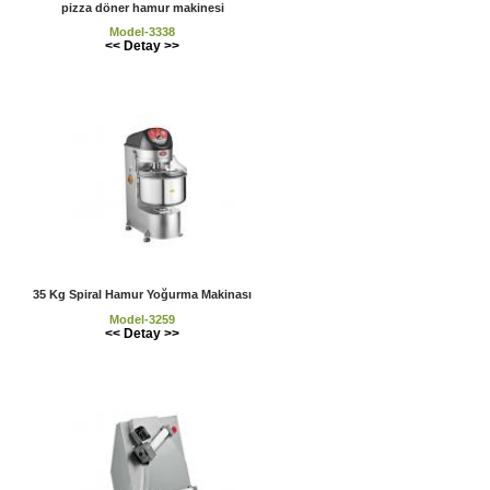
pizza döner hamur makinesi
Model-3338
<< Detay >>
35 Kg Spiral Hamur Yoğurma Makinası
Model-3259
<< Detay >>