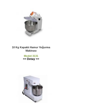
10 Kg Kapaklı Hamur Yoğurma
Makinası
Model-3131
<< Detay >>