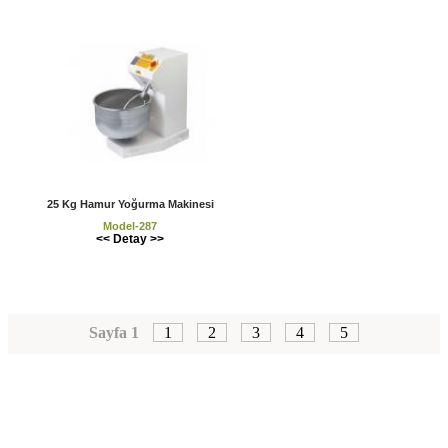
25 Kg Hamur Yoğurma Makinesi
Model-287
<< Detay >>
Sayfa 1
1
2
3
4
5