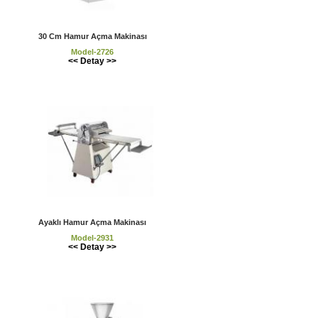
30 Cm Hamur Açma Makinası
Model-2726
<< Detay >>
Ayaklı Hamur Açma Makinası
Model-2931
<< Detay >>