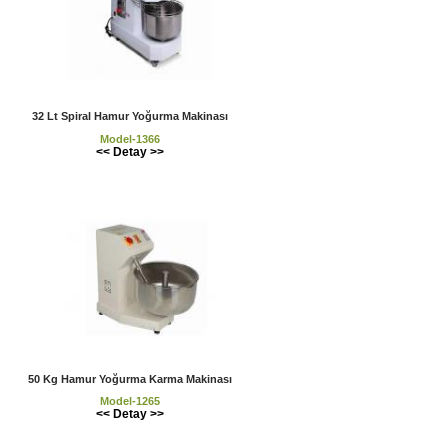
32 Lt Spiral Hamur Yoğurma Makinası
Model-1366
<< Detay >>
50 Kg Hamur Yoğurma Karma Makinası
Model-1265
<< Detay >>