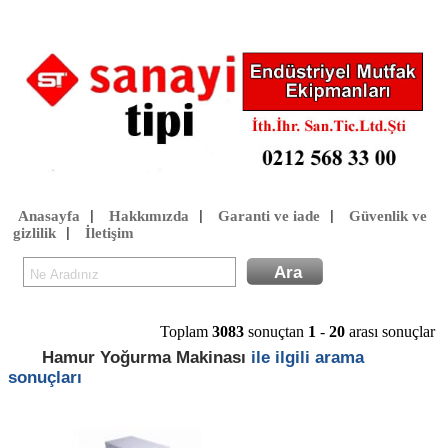
Anasayfa
Hakkımızda
Garanti ve iade
Güvenlik ve
|
|
|
gizlilik
İletişim
|
Toplam
3083
sonuçtan
1
-
20
arası sonuçlar
Hamur Yoğurma Makinası
ile ilgili arama
sonuçları