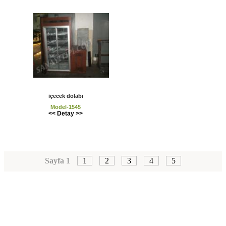
içecek dolabı
Model-1545
<< Detay >>
Sayfa 1
1
2
3
4
5