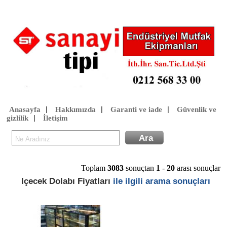
Anasayfa
Hakkımızda
Garanti ve iade
Güvenlik ve
|
|
|
gizlilik
İletişim
|
Toplam
3083
sonuçtan
1
-
20
arası sonuçlar
Içecek Dolabı Fiyatları
ile ilgili arama sonuçları