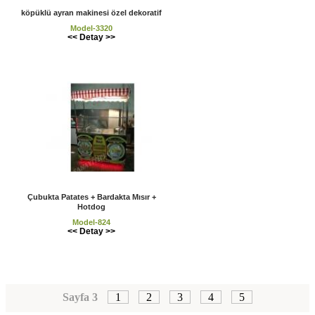
köpüklü ayran makinesi özel dekoratif
Model-3320
<< Detay >>
Çubukta Patates + Bardakta Mısır +
Hotdog
Model-824
<< Detay >>
Sayfa 3
1
2
3
4
5