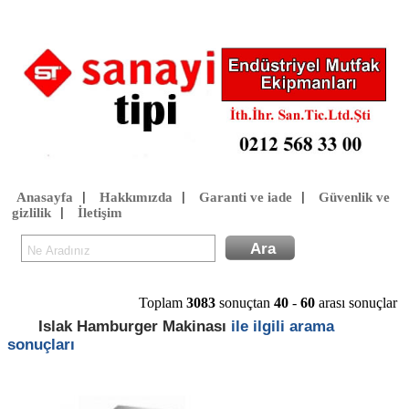
Anasayfa
Hakkımızda
Garanti ve iade
Güvenlik ve
|
|
|
gizlilik
İletişim
|
Toplam
3083
sonuçtan
40
-
60
arası sonuçlar
Islak Hamburger Makinası
ile ilgili arama
sonuçları