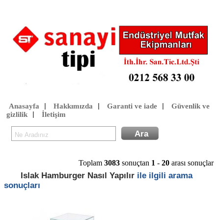
Anasayfa
Hakkımızda
Garanti ve iade
Güvenlik ve
|
|
|
gizlilik
İletişim
|
Toplam
3083
sonuçtan
1
-
20
arası sonuçlar
Islak Hamburger Nasıl Yapılır
ile ilgili arama
sonuçları