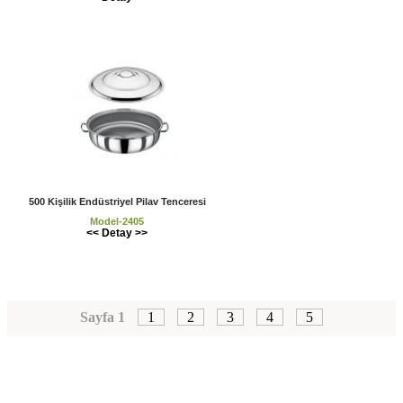
500 Kişilik Endüstriyel Pilav Tenceresi
Model-2405
<< Detay >>
Sayfa 1
1
2
3
4
5