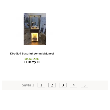
Köpüklü Susurluk Ayran Makinesi
Model-2509
<< Detay >>
Sayfa 1
1
2
3
4
5