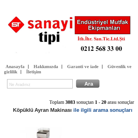
Anasayfa
Hakkımızda
Garanti ve iade
Güvenlik ve
|
|
|
gizlilik
İletişim
|
Toplam
3083
sonuçtan
1
-
20
arası sonuçlar
Köpüklü Ayran Makinası
ile ilgili arama sonuçları