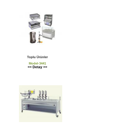
Toplu Ürünler
Model-3441
<< Detay >>