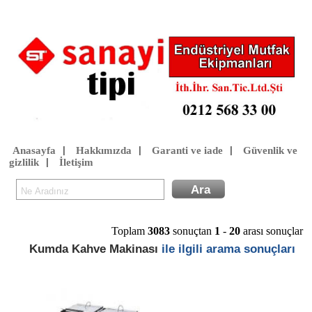
Anasayfa
Hakkımızda
Garanti ve iade
Güvenlik ve
|
|
|
gizlilik
İletişim
|
Toplam
3083
sonuçtan
1
-
20
arası sonuçlar
Kumda Kahve Makinası
ile ilgili arama sonuçları