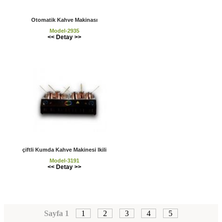
Otomatik Kahve Makinası
Model-2935
<< Detay >>
çiftli Kumda Kahve Makinesi Ikili
Model-3191
<< Detay >>
Sayfa 1
1
2
3
4
5